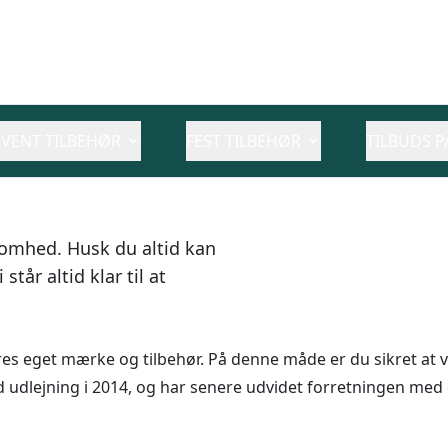
EVENT TILBEHØR
FEST TILBEHØR
TILBUDS P
somhed. Husk du altid kan
står altid klar til at
es eget mærke og tilbehør. På denne måde er du sikret at vi
d udlejning i 2014, og har senere udvidet forretningen med e