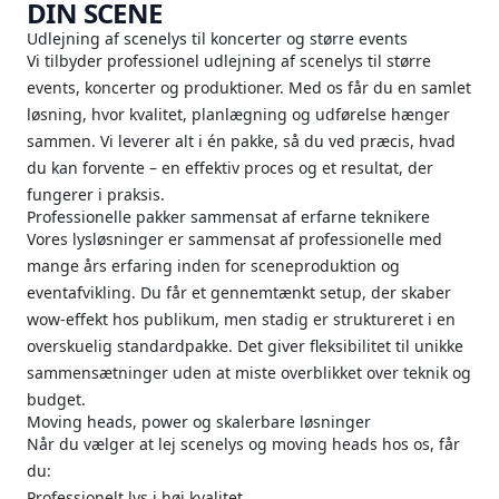
DIN SCENE
Udlejning af scenelys til koncerter og større events
Vi tilbyder professionel udlejning af scenelys til større
events, koncerter og produktioner. Med os får du en samlet
løsning, hvor kvalitet, planlægning og udførelse hænger
sammen. Vi leverer alt i én pakke, så du ved præcis, hvad
du kan forvente – en effektiv proces og et resultat, der
fungerer i praksis.
Professionelle pakker sammensat af erfarne teknikere
Vores lysløsninger er sammensat af professionelle med
mange års erfaring inden for sceneproduktion og
eventafvikling. Du får et gennemtænkt setup, der skaber
wow-effekt hos publikum, men stadig er struktureret i en
overskuelig standardpakke. Det giver fleksibilitet til unikke
sammensætninger uden at miste overblikket over teknik og
budget.
Moving heads, power og skalerbare løsninger
Når du vælger at lej scenelys og moving heads hos os, får
du:
Professionelt lys i høj kvalitet