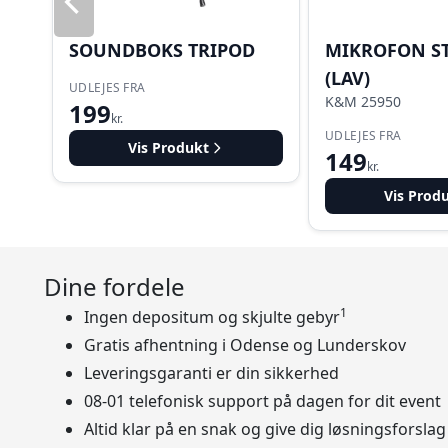
SOUNDBOKS TRIPOD
MIKROFON S
(LAV)
UDLEJES FRA
K&M 25950
199
kr.
UDLEJES FRA
Vis Produkt
149
kr.
Vis Prod
Dine fordele
1
Ingen depositum og skjulte gebyr
Gratis afhentning i Odense og Lunderskov
Leveringsgaranti er din sikkerhed
08-01 telefonisk support på dagen for dit event
Altid klar på en snak og give dig løsningsforslag