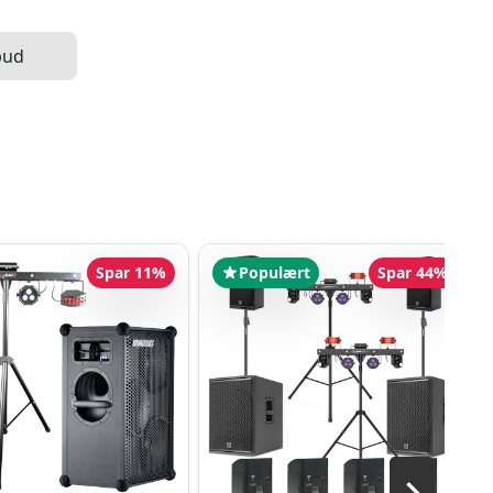
bud
Spar 11%
Populært
Spar 44%