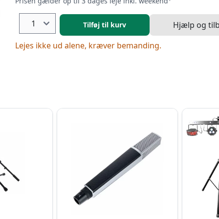
Prisen gælder op til 3 dages leje inkl. weekend
Hjælp og til
Tilføj til kurv
Lejes ikke ud alene, kræver bemanding.