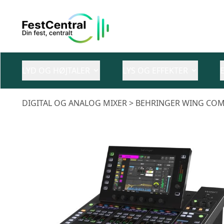
LYD OG HØJTALER
LYS OG EFFEKTER
DIGITAL OG ANALOG MIXER
> BEHRINGER WING COM