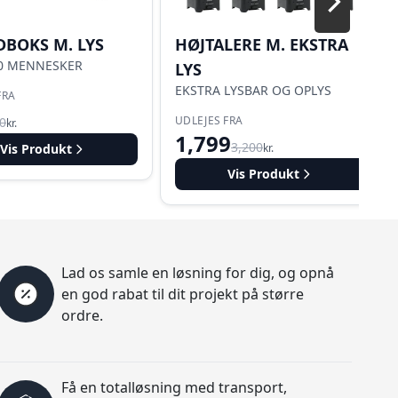
BOKS M. LYS
HØJTALERE M. EKSTRA
50 MENNESKER
LYS
EKSTRA LYSBAR OG OPLYS
FRA
UDLEJES FRA
0
kr.
1,799
3,200
Vis Produkt
kr.
Vis Produkt
Lad os samle en løsning for dig, og opnå
en god rabat til dit projekt på større
ordre.
Få en totalløsning med transport,