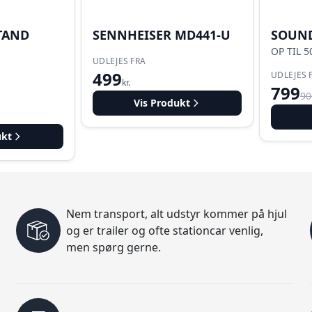
TAND
SENNHEISER MD441-U
SOUND
OP TIL 
UDLEJES FRA
499
UDLEJES 
kr.
799
90
Vis Produkt
ukt
Nem transport, alt udstyr kommer på hjul
og er trailer og ofte stationcar venlig,
men spørg gerne.