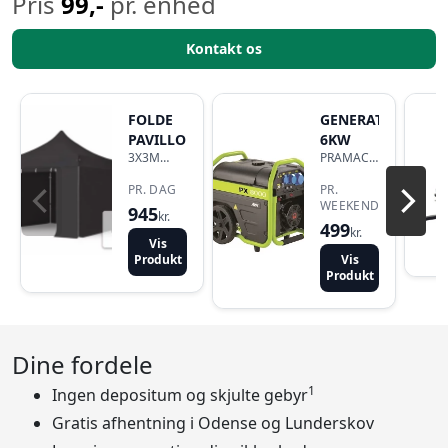
Pris
99,-
pr. enhed
Kontakt os
FOLDE
GENERATOR
PAVILLON
6KW
3X3M
PRAMAC
SORT M.
PX8000
SIDER
PR. DAG
PR.
WEEKEND
945
kr.
499
kr.
Vis
Produkt
Vis
Produkt
Dine fordele
1
Ingen depositum og skjulte gebyr
Gratis afhentning i Odense og Lunderskov