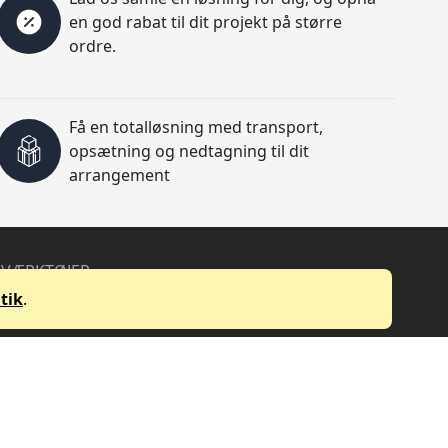
en god rabat til dit projekt på større
ordre.
Få en totalløsning med transport,
opsætning og nedtagning til dit
arrangement
VÆRKTØJER
Kabel Volt tab beregner
tik
.
Højtaler Dækning beregner
Lydtryk fald beregner
Event Prisberegner