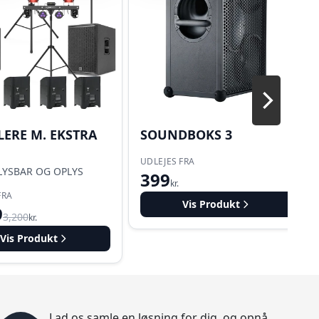
LERE M. EKSTRA
SOUNDBOKS 3
UDLEJES FRA
LYSBAR OG OPLYS
399
kr.
FRA
Vis Produkt
9
3,200
kr.
Vis Produkt
Lad os samle en løsning for dig, og opnå