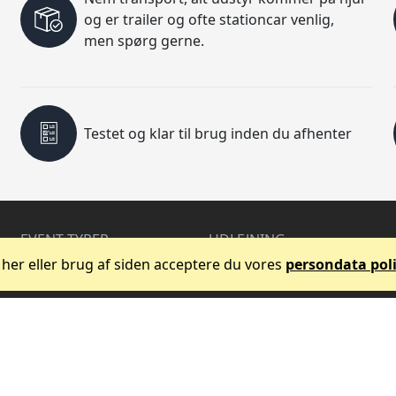
og er trailer og ofte stationcar venlig,
men spørg gerne.
Testet og klar til brug inden du afhenter
EVENT TYPER
UDLEJNING
Koncert og PA
Lyd og Højtaler
 her eller brug af siden acceptere du vores
persondata poli
Privatfest
Lys og Effekter
Bryllup
Event Tilbehør
Ungfest
Fest Tilbehør
Studenterfest
Tilbuds Pakker
Firmafest
Messe & Erhverv