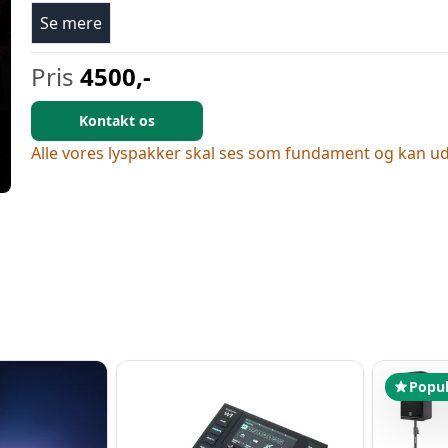
Se mere
Pris
4500,-
Kontakt os
Alle vores lyspakker skal ses som fundament og kan u
Popu