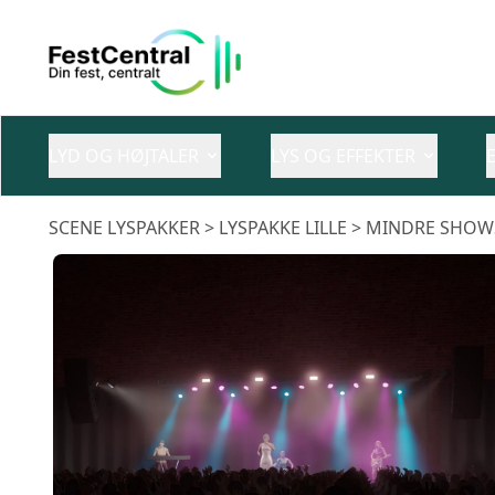
LYD OG HØJTALER
LYS OG EFFEKTER
SCENE LYSPAKKER
> LYSPAKKE LILLE > MINDRE SHOW