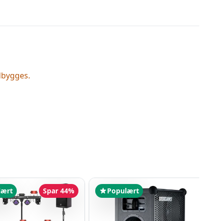
dbygges.
lært
Spar 44%
Populært