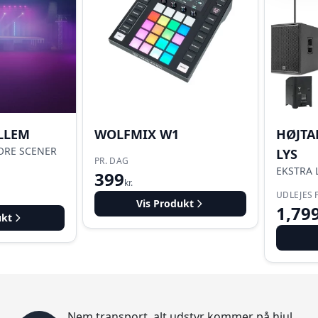
LLEM
WOLFMIX W1
HØJTA
ORE SCENER
LYS
PR. DAG
EKSTRA 
399
kr.
UDLEJES 
Vis Produkt
1,79
ukt
Nem transport, alt udstyr kommer på hjul