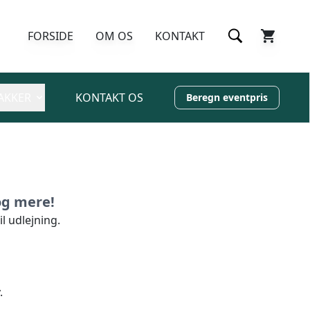
FORSIDE
OM OS
KONTAKT
AKKER
KONTAKT OS
Beregn eventpris
og mere!
il udlejning.
.