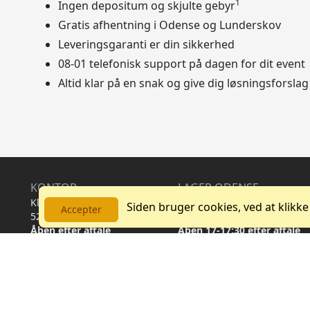
1
Ingen depositum og skjulte gebyr
Gratis afhentning i Odense og Lunderskov
Leveringsgaranti er din sikkerhed
08-01 telefonisk support på dagen for dit event
Altid klar på en snak og give dig løsningsforslag
KONTOR
LAGER ODENSE
Klokkestøbervej 29,
Klokkestøbervej 29, PORT 4
Siden bruger cookies, ved at klikke
Accepter
5230 Odense M
5230 Odense M
Åben efter aftale
Åben 17-17:30 efter aftale
Tfl: +45 6047 4603
LAGER LUNDERSKOV
Drosselvej 22,
6640 Lunderskov
Åben efter aftale