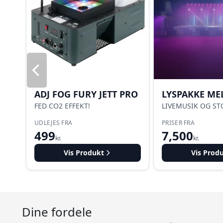
ADJ FOG FURY JETT PRO
LYSPAKKE ME
FED CO2 EFFEKT!
LIVEMUSIK OG ST
UDLEJES FRA
PRISER FRA
499
7,500
kr.
kr.
Vis Produkt
Vis Prod
Dine fordele