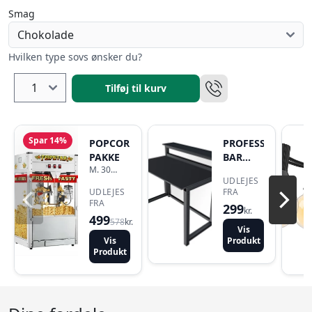
Smag
Hvilken type sovs ønsker du?
Tilføj til kurv
Spar 14%
POPCORN
PROFESSIONEL
PAKKE
BAR
M. 30
ELEMENT
PORTIONER
UDLEJES
UDLEJES
FRA
FRA
299
kr.
499
578
kr.
Vis
Vis
Produkt
Produkt